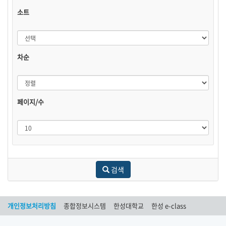
소트
소
트
차순
차
순
페이지/수
페
이
지/
수
검색
개인정보처리방침
종합정보시스템
한성대학교
한성 e-class