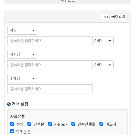
다국어입력
서명
첫
AND
번
째
저자명
검
색
두
AND
어
번
입
째
세
력
주제명
검
번
색
째
어
검
입
색
력
어
검색 설정
입
력
자료유형
전체
단행본
e-Book
연속간행물
비도서
학위논문