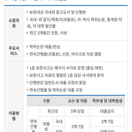
보존대상 국내외 참고도서 및 단행본
국내·외 잡지/학회지(과월호), 석·박사 학위논문, 통계청 자
소장자
료
료, 각 대학 발간물
최근 3개월간 신문, 사보
학위논문 대출/반납
주요서
비스
연속간행물(과월호), 신문, 마이크로 자료 열람
1층 보존서고는 폐가식 서가로 운영 (출입 제한)
보존서고 자료의 열람은 1층 담당 사서에게 문의
단행본은 일반도서 대출 규정과 동일
연속간행물 및 학위논문 대출 규정
구분
교수 및 직원
학부생 및 대학원생
최근호
5책 당일
대출금지
이용방
법
연속
국내
2책 7일
과월
간행
5책 7일
호
물
국외
대출금지