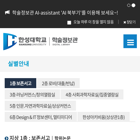
학술정보관 AI-assistant 'AI 북부기'를 이용해 보세요~!
오늘 하루 이 창을 열지 않음
｜
창닫기
실별안내
1층 보존서고
2층 로비(대출/반납)
3층 러닝커먼스/창의열람실
4층 사회과학자료실/집중열람실
5층 인문.자연과학자료실/상상커먼스
6층 Design & IT 정보센터, 멀티미디어
한성아키비움(상상관1층)
지상 1층 : 보존서고
｜학위논문