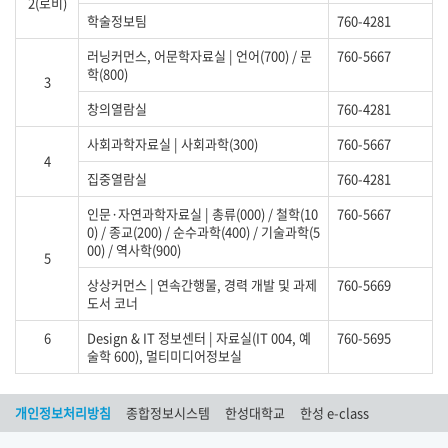
2(로비)
학술정보팀
760-4281
러닝커먼스, 어문학자료실 | 언어(700) / 문
760-5667
학(800)
3
창의열람실
760-4281
사회과학자료실 | 사회과학(300)
760-5667
4
집중열람실
760-4281
인문·자연과학자료실 | 총류(000) / 철학(10
760-5667
0) / 종교(200) / 순수과학(400) / 기술과학(5
00) / 역사학(900)
5
상상커먼스 | 연속간행물, 경력 개발 및 과제
760-5669
도서 코너
6
Design & IT 정보센터 | 자료실(IT 004, 예
760-5695
술학 600), 멀티미디어정보실
개인정보처리방침
종합정보시스템
한성대학교
한성 e-class