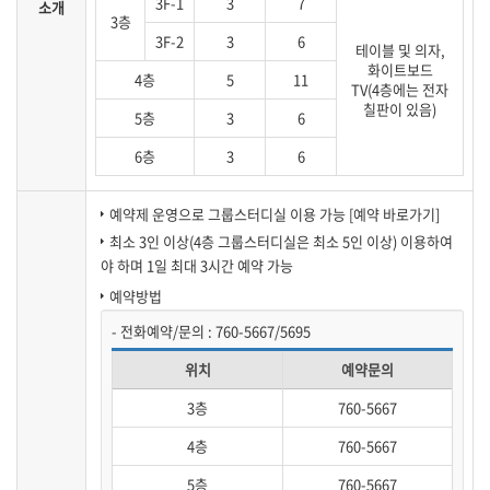
3F-1
3
7
소개
3층
3F-2
3
6
테이블 및 의자,
화이트보드
4층
5
11
TV(4층에는 전자
칠판이 있음)
5층
3
6
6층
3
6
예약제 운영으로 그룹스터디실 이용 가능
[예약 바로가기]
최소 3인 이상(4층 그룹스터디실은 최소 5인 이상) 이용하여
야 하며 1일 최대 3시간 예약 가능
예약방법
- 전화예약/문의 : 760-5667/5695
위치
예약문의
3층
760-5667
4층
760-5667
5층
760-5667