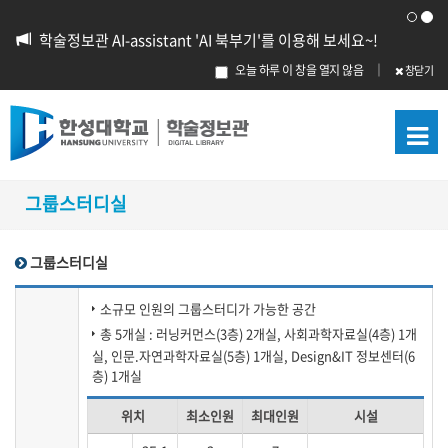
학술정보관 AI-assistant 'AI 북부기'를 이용해 보세요~!
오늘 하루 이 창을 열지 않음
｜
창닫기
그룹스터디실
그룹스터디실
소규모 인원의 그룹스터디가 가능한 공간
총 5개실 : 러닝커먼스(3층) 2개실, 사회과학자료실(4층) 1개
실, 인문.자연과학자료실(5층) 1개실, Design&IT 정보센터(6
층) 1개실
위치
최소인원
최대인원
시설