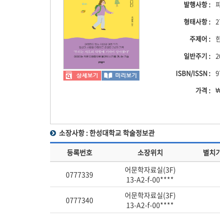
발행사항 :
파
형태사항 :
2
주제어 :
일반주기 :
ISBN/ISSN :
9
가격 :
₩
소장사항 :
한성대학교 학술정보관
소장사항
등록번호
소장위치
별치
어문학자료실(3F)
0777339
13-A2-f-00****
어문학자료실(3F)
0777340
13-A2-f-00****