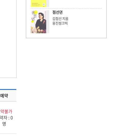
점선뎐
김점선 지음
웅진씽크빅
예약
예약불가
약자 : 0
명