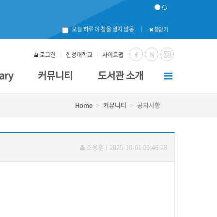
오늘 하루 이 창을 열지 않음
｜
창닫기
로그인
한성대학교
사이트맵
N
ary
커뮤니티
도서관 소개
Home
커뮤니티
공지사항
조용훈
ㅣ
2025-10-01 09:46:28